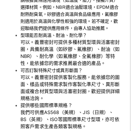
請根據實際應用環境（如溫度、壓力、接觸介質）
選擇材質。例如，NBR適合油壓環境，EPDM適合
耐熱耐臭氧，矽膠適合高溫與食品級應用，氟橡膠
則適用於高溫與化學性較強的環境。若不確定，歡
迎聯絡我們提供應用條件，由專人協助推薦。
型環能否耐高溫、耐油、耐化學？
可以。義豐密封可提供多種材質型環與活塞密封
圈，具備耐高溫（如矽膠、氟橡膠）、耐油（如
NBR）、耐化學（如氟橡膠、全氟橡膠）等特
性，能依據您的需求推薦最合適的產品。
可否訂製特殊尺寸或異形斷面？
可以。義豐密封提供客製化服務，能依據您的圖
面、樣品或特殊需求製作客製化準尺寸、異形斷
面或複合材質型環與活塞密封圈，歡迎提供詳細
規格洽詢。
提供哪些國際標準規格？
我們可供應AS568（美規）、JIS（日規）、
BS（英規）、ISO等國際標準尺寸型環，亦可依
照客戶需求生產各類客製規格。