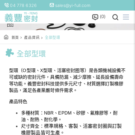
04 778 6326
sales@yi-full.com
全部型環 | 訂製橡膠製品與活塞密封
0
圈
首頁
產品資訊
全部型環
全部型環
型環（O型環、X型環、活塞密封圈等）是各類機械設備不
可或缺的密封元件，具備防漏、減少摩擦、延長設備壽命
等功能。義豐密封科技提供多元尺寸、材質選擇
訂製橡膠
製品
，滿足各產業嚴苛條件需求。
產品特色
多種材質：NBR、EPDM、矽膠、氟橡膠等，耐
油、耐熱、耐化學。
標準規格、客製、活塞密封圈與訂製
尺寸齊全：
橡膠製品皆可生產。