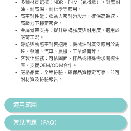
多種材質選擇：NBR、FKM（氟橡膠），對應耐
油、耐高溫、耐化學等應用。
高密封性能：彈簧與密封唇設計，確保高轉速、
高壓力下穩定密合。
金屬骨架支撐：提升結構強度與耐用度，適用於
嚴苛工況。
靜態與動態密封皆適用：機械油封廣泛應用於馬
達、泵浦、汽車、農機、工業設備等。
客製化服務：可依圖面、樣品或特殊需求開模生
產，支援OEM/ODM合作。
嚴格品管：全程檢驗，確保品質穩定可靠，並可
附材質及檢驗報告。
適用範圍
常見問題（FAQ）